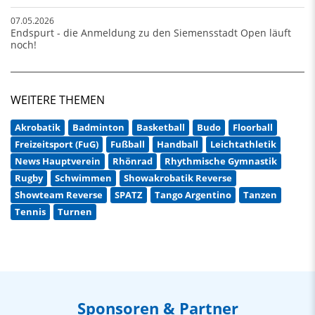
07.05.2026
Endspurt - die Anmeldung zu den Siemensstadt Open läuft
noch!
WEITERE THEMEN
Akrobatik
Badminton
Basketball
Budo
Floorball
Freizeitsport (FuG)
Fußball
Handball
Leichtathletik
News Hauptverein
Rhönrad
Rhythmische Gymnastik
Rugby
Schwimmen
Showakrobatik Reverse
Showteam Reverse
SPATZ
Tango Argentino
Tanzen
Tennis
Turnen
Sponsoren & Partner