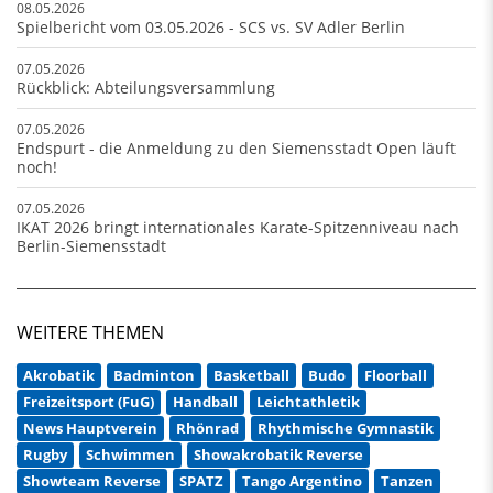
08.05.2026
Spielbericht vom 03.05.2026 - SCS vs. SV Adler Berlin
07.05.2026
Rückblick: Abteilungsversammlung
07.05.2026
Endspurt - die Anmeldung zu den Siemensstadt Open läuft
noch!
07.05.2026
IKAT 2026 bringt internationales Karate-Spitzenniveau nach
Berlin-Siemensstadt
WEITERE THEMEN
Akrobatik
Badminton
Basketball
Budo
Floorball
Freizeitsport (FuG)
Handball
Leichtathletik
News Hauptverein
Rhönrad
Rhythmische Gymnastik
Rugby
Schwimmen
Showakrobatik Reverse
Showteam Reverse
SPATZ
Tango Argentino
Tanzen