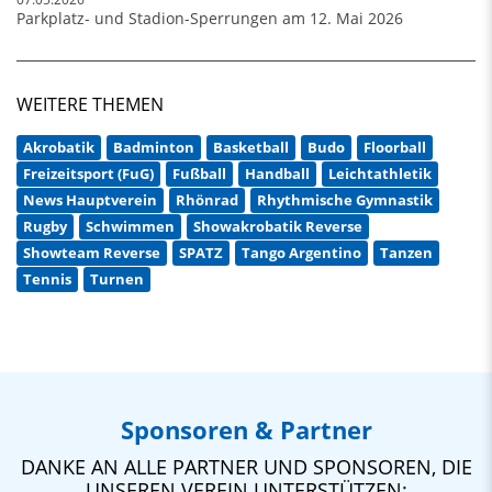
Parkplatz- und Stadion-Sperrungen am 12. Mai 2026
WEITERE THEMEN
Akrobatik
Badminton
Basketball
Budo
Floorball
Freizeitsport (FuG)
Fußball
Handball
Leichtathletik
News Hauptverein
Rhönrad
Rhythmische Gymnastik
Rugby
Schwimmen
Showakrobatik Reverse
Showteam Reverse
SPATZ
Tango Argentino
Tanzen
Tennis
Turnen
Sponsoren & Partner
DANKE AN ALLE PARTNER UND SPONSOREN, DIE
UNSEREN VEREIN UNTERSTÜTZEN: