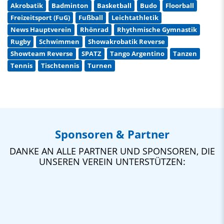
Akrobatik
Badminton
Basketball
Budo
Floorball
Freizeitsport (FuG)
Fußball
Leichtathletik
News Hauptverein
Rhönrad
Rhythmische Gymnastik
Rugby
Schwimmen
Showakrobatik Reverse
Showteam Reverse
SPATZ
Tango Argentino
Tanzen
Tennis
Tischtennis
Turnen
Sponsoren & Partner
DANKE AN ALLE PARTNER UND SPONSOREN, DIE
UNSEREN VEREIN UNTERSTÜTZEN: