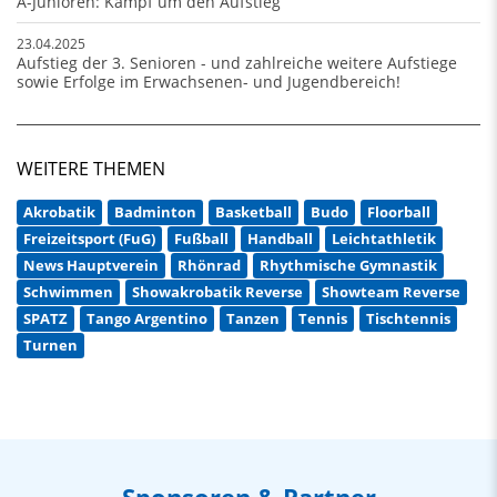
A-Junioren: Kampf um den Aufstieg
23.04.2025
Aufstieg der 3. Senioren - und zahlreiche weitere Aufstiege
sowie Erfolge im Erwachsenen- und Jugendbereich!
WEITERE THEMEN
Akrobatik
Badminton
Basketball
Budo
Floorball
Freizeitsport (FuG)
Fußball
Handball
Leichtathletik
News Hauptverein
Rhönrad
Rhythmische Gymnastik
Schwimmen
Showakrobatik Reverse
Showteam Reverse
SPATZ
Tango Argentino
Tanzen
Tennis
Tischtennis
Turnen