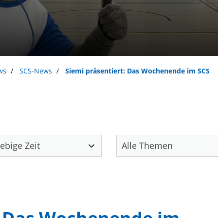
ws
SCS-News
Siemi präsentiert: Das Wochenende im SCS
Unser Verein
S