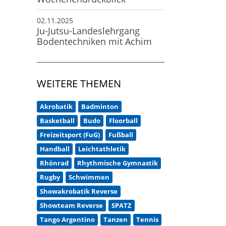
02.11.2025
Ju-Jutsu-Landeslehrgang
Bodentechniken mit Achim
WEITERE THEMEN
Akrobatik
Badminton
Basketball
Budo
Floorball
Freizeitsport (FuG)
Fußball
Handball
Leichtathletik
Rhönrad
Rhythmische Gymnastik
Rugby
Schwimmen
Showakrobatik Reverse
Showteam Reverse
SPATZ
Tango Argentino
Tanzen
Tennis