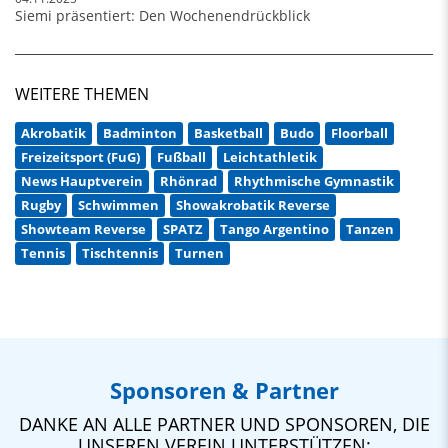
Siemi präsentiert: Den Wochenendrückblick
WEITERE THEMEN
Akrobatik
Badminton
Basketball
Budo
Floorball
Freizeitsport (FuG)
Fußball
Leichtathletik
News Hauptverein
Rhönrad
Rhythmische Gymnastik
Rugby
Schwimmen
Showakrobatik Reverse
Showteam Reverse
SPATZ
Tango Argentino
Tanzen
Tennis
Tischtennis
Turnen
Sponsoren & Partner
DANKE AN ALLE PARTNER UND SPONSOREN, DIE
UNSEREN VEREIN UNTERSTÜTZEN: