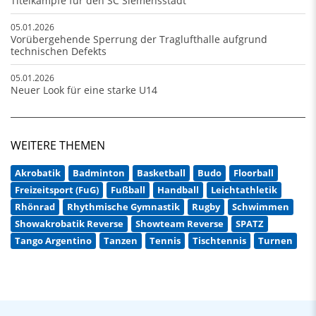
Titelkämpfe für den SC Siemensstadt
05.01.2026
Vorübergehende Sperrung der Traglufthalle aufgrund
technischen Defekts
05.01.2026
Neuer Look für eine starke U14
WEITERE THEMEN
Akrobatik
Badminton
Basketball
Budo
Floorball
Freizeitsport (FuG)
Fußball
Handball
Leichtathletik
Rhönrad
Rhythmische Gymnastik
Rugby
Schwimmen
Showakrobatik Reverse
Showteam Reverse
SPATZ
Tango Argentino
Tanzen
Tennis
Tischtennis
Turnen