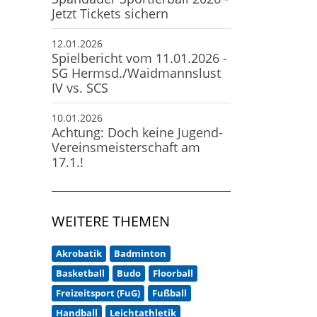
Jetzt Tickets sichern
12.01.2026
Spielbericht vom 11.01.2026 -
SG Hermsd./Waidmannslust
IV vs. SCS
10.01.2026
Achtung: Doch keine Jugend-
Vereinsmeisterschaft am
17.1.!
WEITERE THEMEN
Akrobatik
Badminton
Basketball
Budo
Floorball
Freizeitsport (FuG)
Fußball
Handball
Leichtathletik