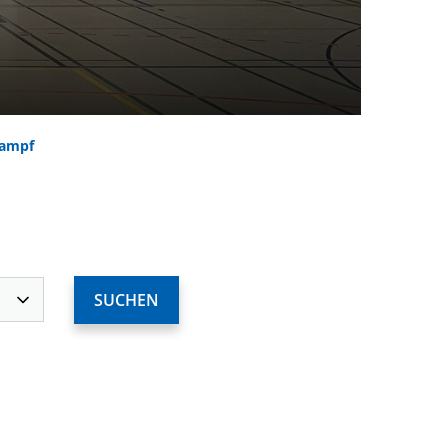
kampf
ervices