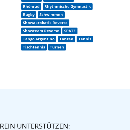
Rhönrad
Rhythmische Gymnastik
Rugby
Schwimmen
Showakrobatik Reverse
Showteam Reverse
SPATZ
Tango Argentino
Tanzen
Tennis
Tischtennis
Turnen
REIN UNTERSTÜTZEN: