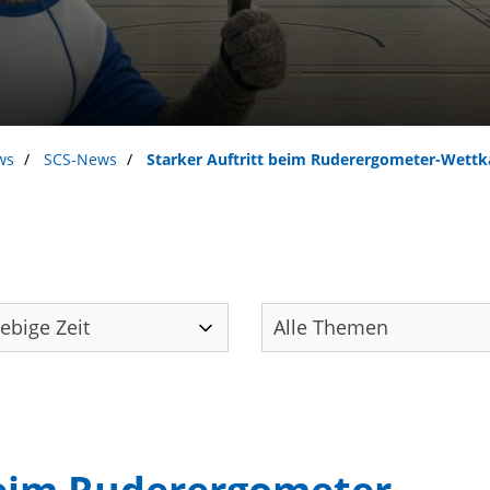
ws
SCS-News
Starker Auftritt beim Ruderergometer-Wett
Unser Verein
S