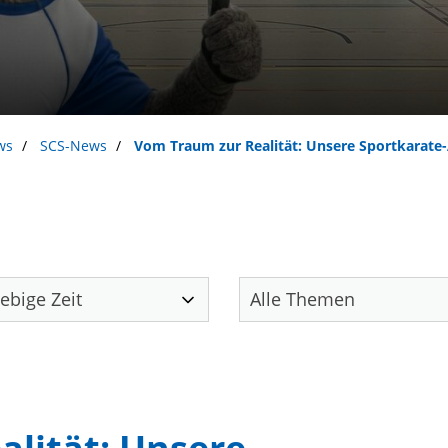
ws
SCS-News
Vom Traum zur Realität: Unsere Sportkarat
Unser Verein
S