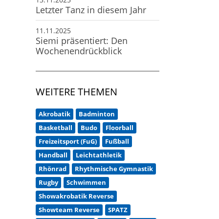
Letzter Tanz in diesem Jahr
11.11.2025
Siemi präsentiert: Den
Wochenendrückblick
WEITERE THEMEN
Akrobatik
Badminton
Basketball
Budo
Floorball
Freizeitsport (FuG)
Fußball
Handball
Leichtathletik
Rhönrad
Rhythmische Gymnastik
Rugby
Schwimmen
Showakrobatik Reverse
Showteam Reverse
SPATZ