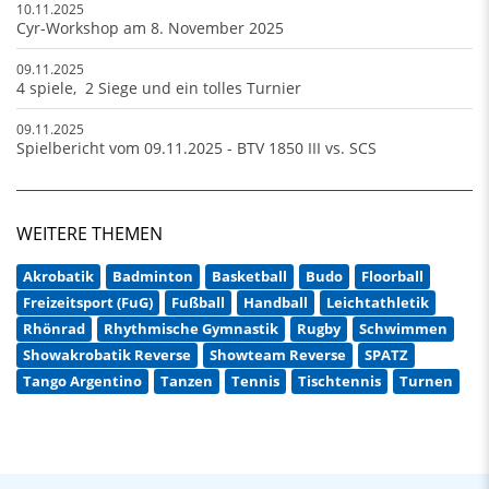
10.11.2025
Cyr-Workshop am 8. November 2025
09.11.2025
4 spiele, 2 Siege und ein tolles Turnier
09.11.2025
Spielbericht vom 09.11.2025 - BTV 1850 III vs. SCS
WEITERE THEMEN
Akrobatik
Badminton
Basketball
Budo
Floorball
Freizeitsport (FuG)
Fußball
Handball
Leichtathletik
Rhönrad
Rhythmische Gymnastik
Rugby
Schwimmen
Showakrobatik Reverse
Showteam Reverse
SPATZ
Tango Argentino
Tanzen
Tennis
Tischtennis
Turnen