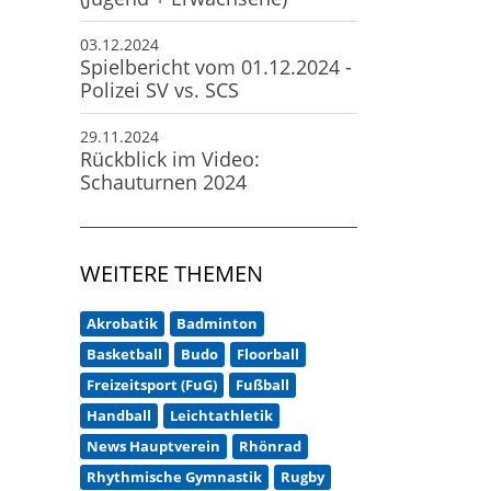
03.12.2024
Spielbericht vom 01.12.2024 -
Polizei SV vs. SCS
29.11.2024
Rückblick im Video:
Schauturnen 2024
WEITERE THEMEN
Akrobatik
Badminton
Basketball
Budo
Floorball
Freizeitsport (FuG)
Fußball
Handball
Leichtathletik
News Hauptverein
Rhönrad
Rhythmische Gymnastik
Rugby