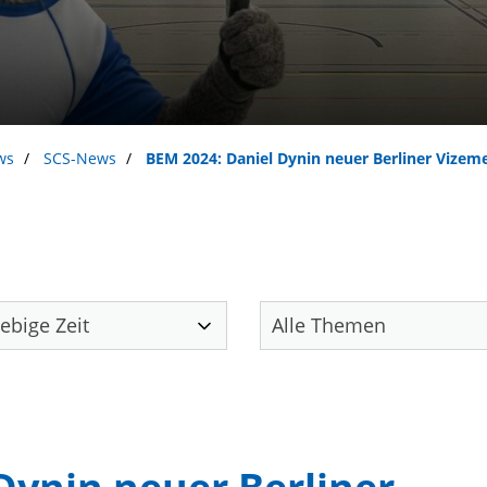
ws
SCS-News
BEM 2024: Daniel Dynin neuer Berliner Vizeme
Unser Verein
S