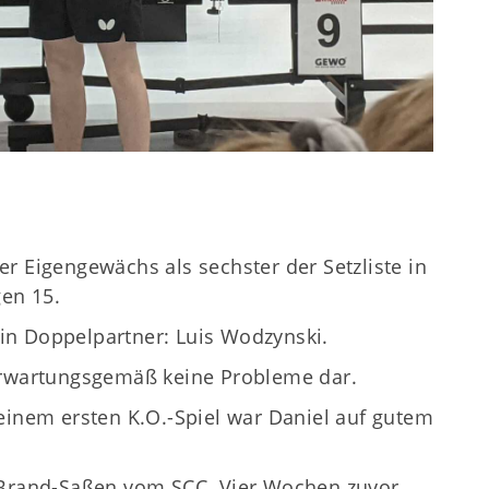
r Eigengewächs als sechster der Setzliste in
gen 15.
in Doppelpartner: Luis Wodzynski.
 erwartungsgemäß keine Probleme dar.
einem ersten K.O.-Spiel war Daniel auf gutem
t Brand-Saßen vom SCC. Vier Wochen zuvor