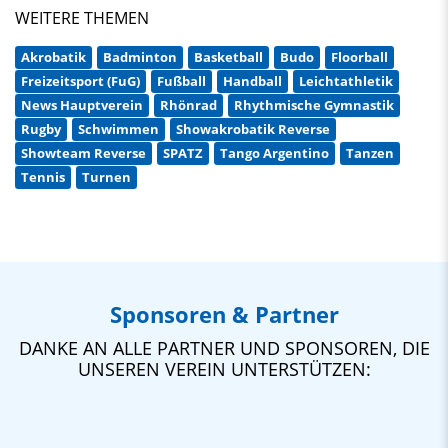
WEITERE THEMEN
Akrobatik
Badminton
Basketball
Budo
Floorball
Freizeitsport (FuG)
Fußball
Handball
Leichtathletik
News Hauptverein
Rhönrad
Rhythmische Gymnastik
Rugby
Schwimmen
Showakrobatik Reverse
Showteam Reverse
SPATZ
Tango Argentino
Tanzen
Tennis
Turnen
Sponsoren & Partner
DANKE AN ALLE PARTNER UND SPONSOREN, DIE
UNSEREN VEREIN UNTERSTÜTZEN: