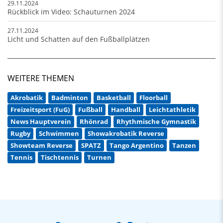
29.11.2024
Rückblick im Video: Schauturnen 2024
27.11.2024
Licht und Schatten auf den Fußballplätzen
WEITERE THEMEN
Akrobatik
Badminton
Basketball
Floorball
Freizeitsport (FuG)
Fußball
Handball
Leichtathletik
News Hauptverein
Rhönrad
Rhythmische Gymnastik
Rugby
Schwimmen
Showakrobatik Reverse
Showteam Reverse
SPATZ
Tango Argentino
Tanzen
Tennis
Tischtennis
Turnen