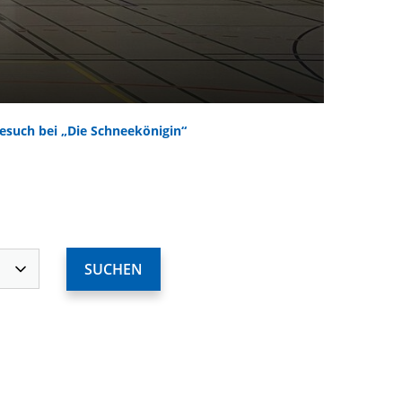
esuch bei „Die Schneekönigin“
ervices