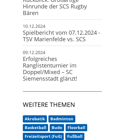
Hinrunde der SCS Rugby
Bären
10.12.2024
Spielbericht vom 07.12.2024 -
TSV Marienfelde vs. SCS
09.12.2024
Erfolgreiches
Ranglistenturnier im
Doppel/Mixed – SC
Siemensstadt glänzt!
WEITERE THEMEN
Akrobatik
Badminton
Basketball
Budo
Floorball
Freizeitsport (FuG)
Fußball