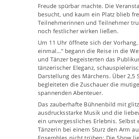
Freude spürbar machte. Die Veransta
besucht, und kaum ein Platz blieb fre
Teilnehmerinnen und Teilnehmer tru
noch festlicher wirken ließen.
Um 11 Uhr öffnete sich der Vorhang,
einmal…“ begann die Reise in die We
und Tänzer begeisterten das Publik
tänzerischer Eleganz, schauspieler
Darstellung des Märchens. Über 2,5 S
begleiteten die Zuschauer die mutig
spannenden Abenteuer.
Das zauberhafte Bühnenbild mit glit
ausdrucksstarke Musik und die liebe
ein unvergessliches Erlebnis. Selbst e
Tänzerin bei einem Sturz den Arm aus
Ensembles nicht trüben: Die Show lie