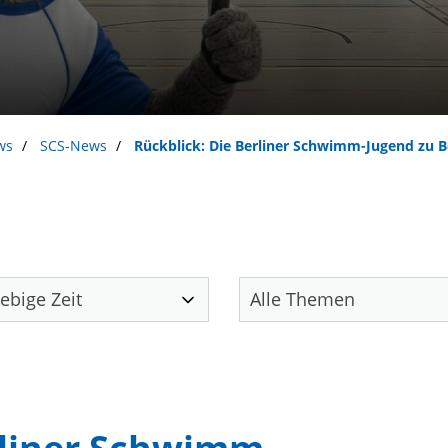
ws
SCS-News
Rückblick: Die Berliner Schwimm-Jugend zu B
Unser Verein
S