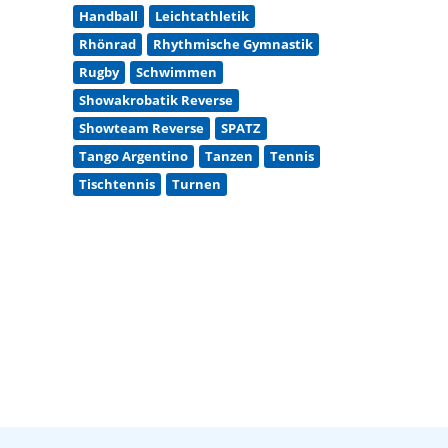
Handball
Leichtathletik
Rhönrad
Rhythmische Gymnastik
Rugby
Schwimmen
Showakrobatik Reverse
Showteam Reverse
SPATZ
Tango Argentino
Tanzen
Tennis
Tischtennis
Turnen