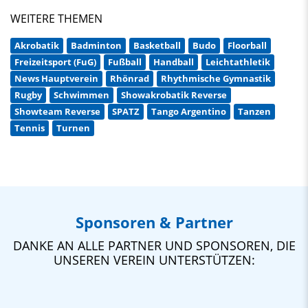
WEITERE THEMEN
Akrobatik
Badminton
Basketball
Budo
Floorball
Freizeitsport (FuG)
Fußball
Handball
Leichtathletik
News Hauptverein
Rhönrad
Rhythmische Gymnastik
Rugby
Schwimmen
Showakrobatik Reverse
Showteam Reverse
SPATZ
Tango Argentino
Tanzen
Tennis
Turnen
Sponsoren & Partner
DANKE AN ALLE PARTNER UND SPONSOREN, DIE
UNSEREN VEREIN UNTERSTÜTZEN: