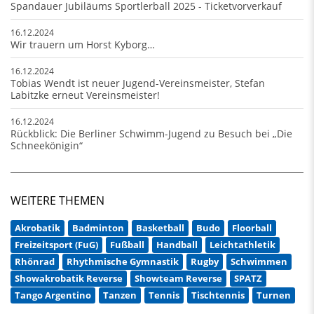
Spandauer Jubiläums Sportlerball 2025 - Ticketvorverkauf
16.12.2024
Wir trauern um Horst Kyborg…
16.12.2024
Tobias Wendt ist neuer Jugend-Vereinsmeister, Stefan
Labitzke erneut Vereinsmeister!
16.12.2024
Rückblick: Die Berliner Schwimm-Jugend zu Besuch bei „Die
Schneekönigin“
WEITERE THEMEN
Akrobatik
Badminton
Basketball
Budo
Floorball
Freizeitsport (FuG)
Fußball
Handball
Leichtathletik
Rhönrad
Rhythmische Gymnastik
Rugby
Schwimmen
Showakrobatik Reverse
Showteam Reverse
SPATZ
Tango Argentino
Tanzen
Tennis
Tischtennis
Turnen