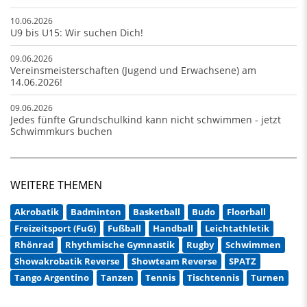
10.06.2026
U9 bis U15: Wir suchen Dich!
09.06.2026
Vereinsmeisterschaften (Jugend und Erwachsene) am
14.06.2026!
09.06.2026
Jedes fünfte Grundschulkind kann nicht schwimmen - jetzt
Schwimmkurs buchen
WEITERE THEMEN
Akrobatik
Badminton
Basketball
Budo
Floorball
Freizeitsport (FuG)
Fußball
Handball
Leichtathletik
Rhönrad
Rhythmische Gymnastik
Rugby
Schwimmen
Showakrobatik Reverse
Showteam Reverse
SPATZ
Tango Argentino
Tanzen
Tennis
Tischtennis
Turnen