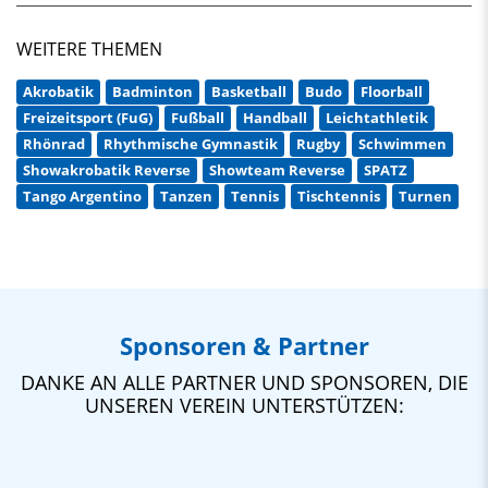
WEITERE THEMEN
Akrobatik
Badminton
Basketball
Budo
Floorball
Freizeitsport (FuG)
Fußball
Handball
Leichtathletik
Rhönrad
Rhythmische Gymnastik
Rugby
Schwimmen
Showakrobatik Reverse
Showteam Reverse
SPATZ
Tango Argentino
Tanzen
Tennis
Tischtennis
Turnen
Sponsoren & Partner
DANKE AN ALLE PARTNER UND SPONSOREN, DIE
UNSEREN VEREIN UNTERSTÜTZEN: