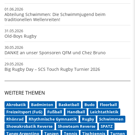
01.06.2026
Abteilung Schwimmen: Die Schwimmjugend beim
traditionellen Wellenreiten!
31.05.2026
Old-Boys Rugby
30.05.2026
DANKE an unser Sponsoren QFM und Chez Bruno
29.05.2026
Big Rugby Day – SCS Touch Rugby Turnier 2026
WEITERE THEMEN
Akrobatik
Badminton
Basketball
Budo
Floorball
Freizeitsport (FuG)
Fußball
Handball
Leichtathletik
Rhönrad
Rhythmische Gymnastik
Rugby
Schwimmen
Showakrobatik Reverse
Showteam Reverse
SPATZ
Tango Argentino
Tanzen
Tennis
Tischtennis
Turnen