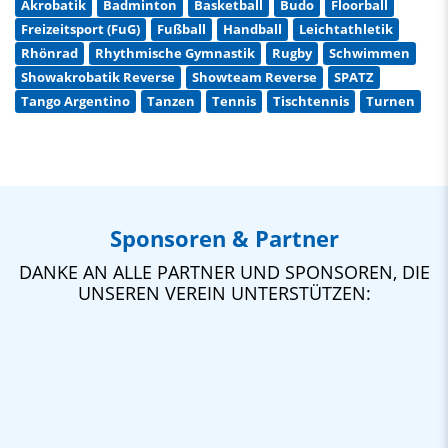
Akrobatik
Badminton
Basketball
Budo
Floorball
Freizeitsport (FuG)
Fußball
Handball
Leichtathletik
Rhönrad
Rhythmische Gymnastik
Rugby
Schwimmen
Showakrobatik Reverse
Showteam Reverse
SPATZ
Tango Argentino
Tanzen
Tennis
Tischtennis
Turnen
Sponsoren & Partner
DANKE AN ALLE PARTNER UND SPONSOREN, DIE
UNSEREN VEREIN UNTERSTÜTZEN: