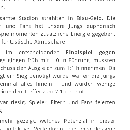
en.
samte Stadion strahlten in Blau-Gelb. Die
ern und Fans hat unsere Jungs euphorisch
 Spielmomenten zusätzliche Energie gegeben.
 fantastische Atmosphäre.
s im entscheidenden
Finalspiel gegen
ngs gingen früh mit 1:0 in Führung, mussten
schuss den Ausgleich zum 1:1 hinnehmen. Da
t ein Sieg benötigt wurde, warfen die Jungs
 einmal alles hinein – und wurden wenige
idenden Treffer zum 2:1 belohnt.
r riesig. Spieler, Eltern und Fans feierten
g.
mehr gezeigt, welches Potenzial in dieser
 kollektive Verteidigen, die geschlossene