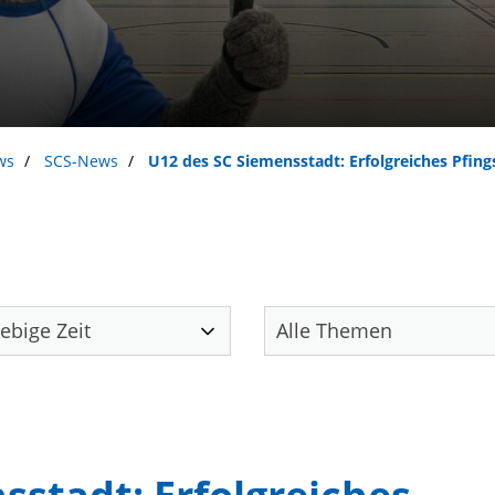
ws
SCS-News
U12 des SC Siemensstadt: Erfolgreiches Pfing
Unser Verein
S