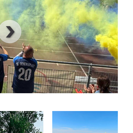
00
:
00
:
00
|
00
:
00
:
00