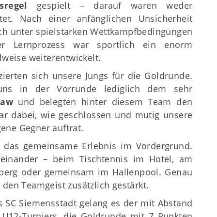
tsregel
gespielt – darauf waren weder
tet. Nach einer anfänglichen Unsicherheit
och unter spielstarken Wettkampfbedingungen
r Lernprozess war sportlich ein enorm
lweise weiterentwickelt.
zierten sich unsere Jungs für die Goldrunde.
ns in der Vorrunde lediglich dem sehr
law
und belegten hinter diesem Team den
ar dabei, wie geschlossen und mutig unsere
ene Gegner auftrat.
em das gemeinsame Erlebnis im Vordergrund.
iteinander – beim Tischtennis im Hotel, am
berg oder gemeinsam im Hallenpool. Genau
en Teamgeist zusätzlich gestärkt.
s SC Siemensstadt gelang es der mit Abstand
U12-Turniers, die Goldrunde mit 7 Punkten