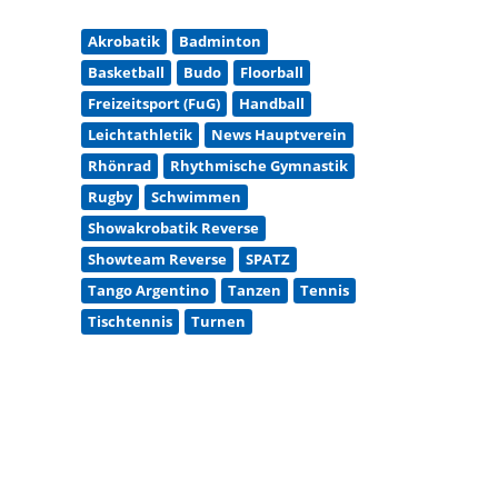
Akrobatik
Badminton
Basketball
Budo
Floorball
Freizeitsport (FuG)
Handball
Leichtathletik
News Hauptverein
Rhönrad
Rhythmische Gymnastik
Rugby
Schwimmen
Showakrobatik Reverse
Showteam Reverse
SPATZ
Tango Argentino
Tanzen
Tennis
Tischtennis
Turnen