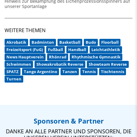
Hinweis zur Bekämpfung des Eichenprozessionsspinners auf
unserer Sportanlage
WEITERE THEMEN
Akrobatik
Badminton
Basketball
Budo
Floorball
Freizeitsport (FuG)
Fußball
Handball
Leichtathletik
News Hauptverein
Rhönrad
Rhythmische Gymnastik
Schwimmen
Showakrobatik Reverse
Showteam Reverse
SPATZ
Tango Argentino
Tanzen
Tennis
Tischtennis
Turnen
Sponsoren & Partner
DANKE AN ALLE PARTNER UND SPONSOREN, DIE