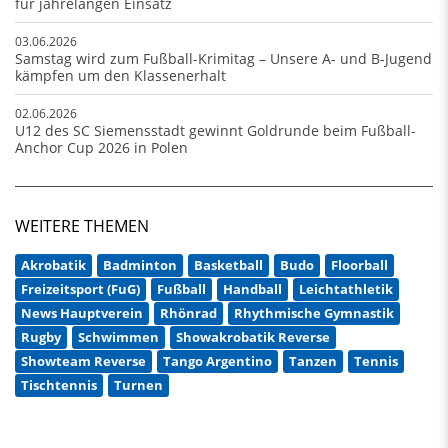
für jahrelangen Einsatz
03.06.2026
Samstag wird zum Fußball-Krimitag – Unsere A- und B-Jugend
kämpfen um den Klassenerhalt
02.06.2026
U12 des SC Siemensstadt gewinnt Goldrunde beim Fußball-
Anchor Cup 2026 in Polen
WEITERE THEMEN
Akrobatik
Badminton
Basketball
Budo
Floorball
Freizeitsport (FuG)
Fußball
Handball
Leichtathletik
News Hauptverein
Rhönrad
Rhythmische Gymnastik
Rugby
Schwimmen
Showakrobatik Reverse
Showteam Reverse
Tango Argentino
Tanzen
Tennis
Tischtennis
Turnen